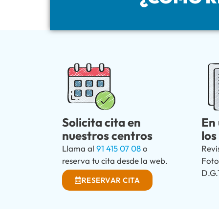
Solicita cita en
En 
nuestros centros
los
Llama al
91 415 07 08
o
Revi
reserva tu cita desde la web.
Foto
D.G.
RESERVAR CITA