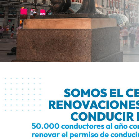
SOMOS EL CE
RENOVACIONES
CONDUCIR 
50.000 conductores al año co
renovar el permiso de conduci