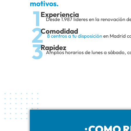
motivos.
1
Experiencia
Desde 1.987 lideres en la renovación d
2
Comodidad
8 centros a tu disposición
en Madrid ca
3
Rapidez
Amplios horarios de lunes a sábado, co
¿COMO R