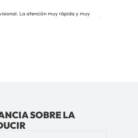
ovisional. La atención muy rápida y muy
Todo perfecto.
renovado. Una 
Beatriz Sa
ANCIA SOBRE LA
DUCIR